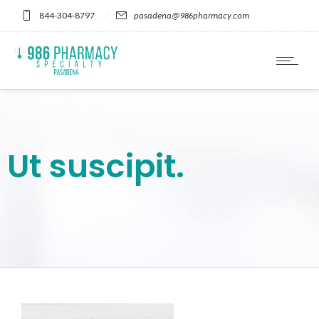
Please
844-304-8797
pasadena@986pharmacy.com
note:
This
website
includes
an
accessibility
system.
Ut suscipit.