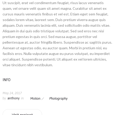
Ut suscipit, erat vel condimentum feugiat, risus lacus venenatis
quam, vel ornare velit quam sit amet magna. Curabitur sit amet ex
cursus mauris venenatis finibus et vel est. Etiam eget sem feugiat,
sodales lorem vitae, laoreet sem. Duis pretium viverra augue quis
aliquam. Duis venenatis lacinia elit, sed sollicitudin odio mattis vitae.
Aliquam in dui quis odio tristique volutpat. Sed sed eros nec nisi
pretium egestas in quis orci. Sed massa augue, porttitor vel
pellentesque at, auctor fringilla libero. Suspendisse ac sagittis purus.
Aenean ut egestas odio, eu auctor quam. Morbi in pretium nisl, eu
facilisis eros. Nulla vulputate augue eu purus volutpat, eu imperdiet
orci aliquet. Suspendisse potenti. Ut aliquet ex vel lorem ultricies,
vitae tincidunt nibh vestibulum.
INFO
May 24, 2017
by
anthony
in
Motion
Photography