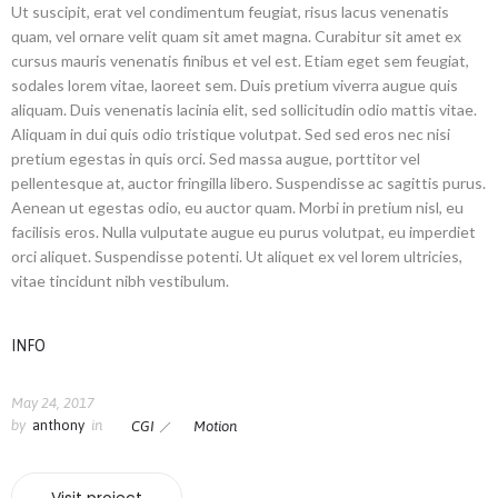
Ut suscipit, erat vel condimentum feugiat, risus lacus venenatis
quam, vel ornare velit quam sit amet magna. Curabitur sit amet ex
cursus mauris venenatis finibus et vel est. Etiam eget sem feugiat,
sodales lorem vitae, laoreet sem. Duis pretium viverra augue quis
aliquam. Duis venenatis lacinia elit, sed sollicitudin odio mattis vitae.
Aliquam in dui quis odio tristique volutpat. Sed sed eros nec nisi
pretium egestas in quis orci. Sed massa augue, porttitor vel
pellentesque at, auctor fringilla libero. Suspendisse ac sagittis purus.
Aenean ut egestas odio, eu auctor quam. Morbi in pretium nisl, eu
facilisis eros. Nulla vulputate augue eu purus volutpat, eu imperdiet
orci aliquet. Suspendisse potenti. Ut aliquet ex vel lorem ultricies,
vitae tincidunt nibh vestibulum.
INFO
May 24, 2017
by
anthony
in
CGI
Motion