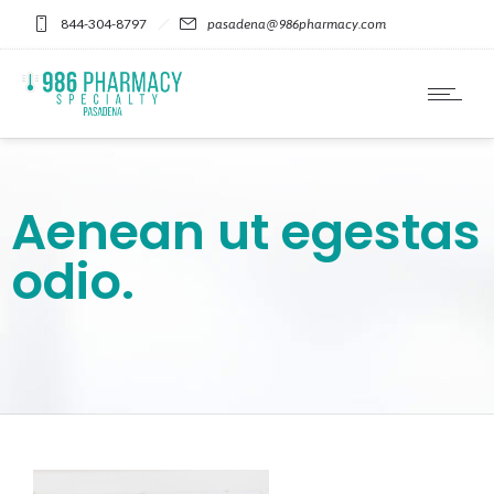
Please
844-304-8797
pasadena@986pharmacy.com
note:
This
website
includes
an
accessibility
system.
Aenean ut egestas
odio.